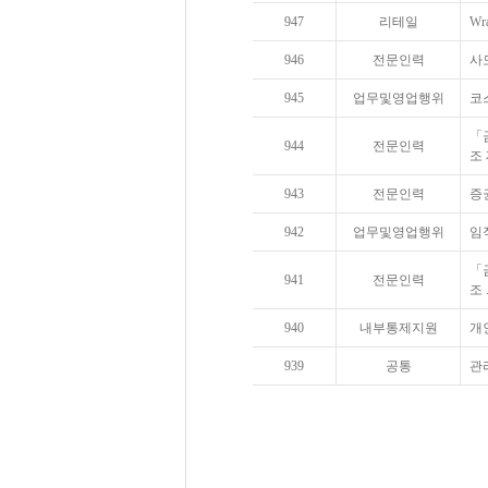
947
리테일
Wr
946
전문인력
사
945
업무및영업행위
코
「
944
전문인력
조 
943
전문인력
증
942
업무및영업행위
임
「
941
전문인력
조 .
940
내부통제지원
개
939
공통
관