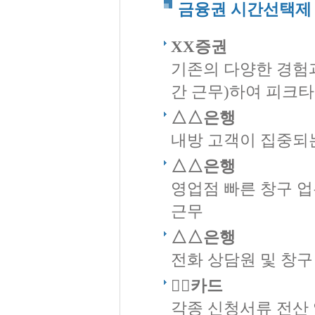
금융권 시간선택제
XX증권
기존의 다양한 경험과
간 근무)하여 피크타
△△은행
내방 고객이 집중되는
△△은행
영업점 빠른 창구 업
근무
△△은행
전화 상담원 및 창구
󰋫󰋫카드
각종 신청서류 전산 