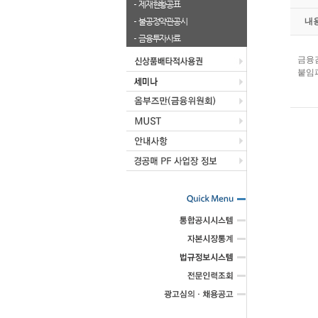
제재현황공표
불공정약관공시
내
금융투자사료
금융
붙임