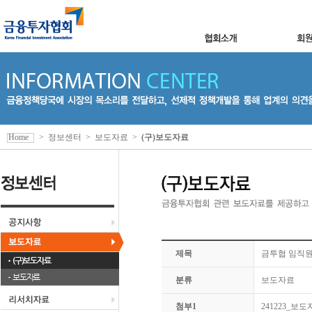
Home
>
정보센터
>
보도자료
>
(구)보도자료
제목
금투협 임직원,
(구)보도자료
보도자료
분류
보도자료
첨부1
241223_보