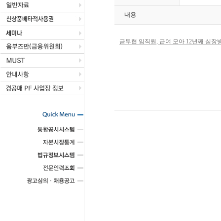
내용
금투협 임직원
,
급여 모아
12
년째 심장병