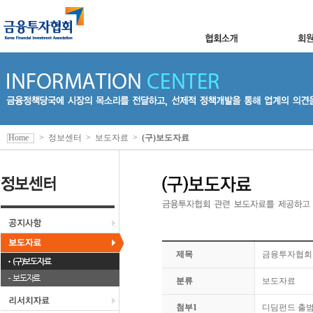
Home
>
정보센터
>
보도자료
>
(구)보도자료
제목
금융투자협회
(구)보도자료
보도자료
분류
보도자료
첨부1
디딤펀드 출범식