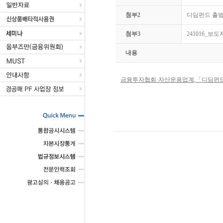
첨부2
디딤펀드 출범식
첨부3
241016_
내용
금융투자협회
·
자산운용업계
,
「
디딤펀