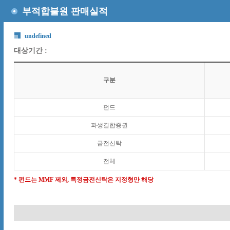
부적합불원 판매실적
undefined
대상기간 :
구분
펀드
파생결합증권
금전신탁
전체
* 펀드는 MMF 제외, 특정금전신탁은 지정형만 해당