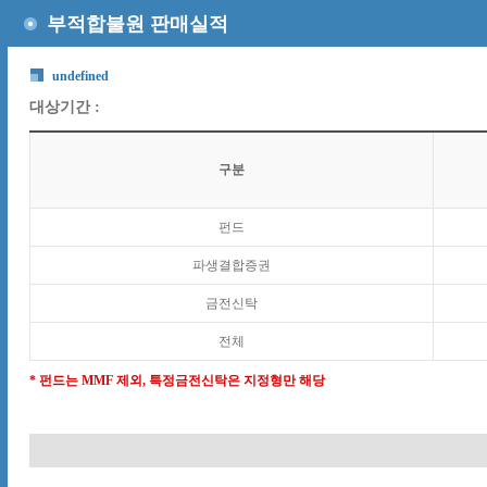
부적합불원 판매실적
undefined
대상기간 :
구분
펀드
파생결합증권
금전신탁
전체
* 펀드는 MMF 제외, 특정금전신탁은 지정형만 해당