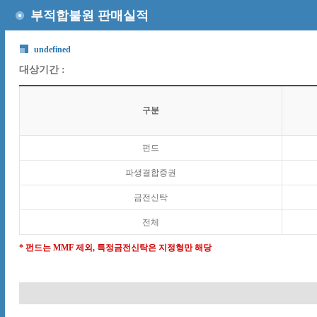
부적합불원 판매실적
undefined
대상기간 :
구분
펀드
파생결합증권
금전신탁
전체
* 펀드는 MMF 제외, 특정금전신탁은 지정형만 해당