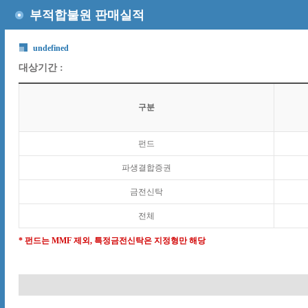
부적합불원 판매실적
undefined
대상기간 :
구분
펀드
파생결합증권
금전신탁
전체
* 펀드는 MMF 제외, 특정금전신탁은 지정형만 해당