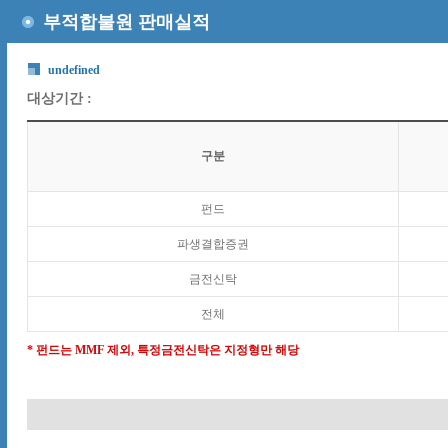
부적합불원 판매실적
undefined
대상기간 :
구분
펀드
파생결합증권
금전신탁
전체
* 펀드는 MMF 제외, 특정금전신탁은 지정형만 해당