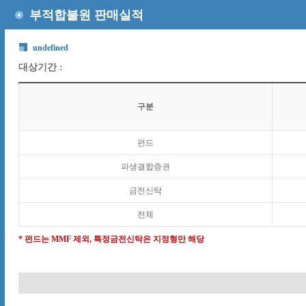
부적합불원 판매실적
undefined
대상기간 :
구분
펀드
파생결합증권
금전신탁
전체
* 펀드는 MMF 제외, 특정금전신탁은 지정형만 해당