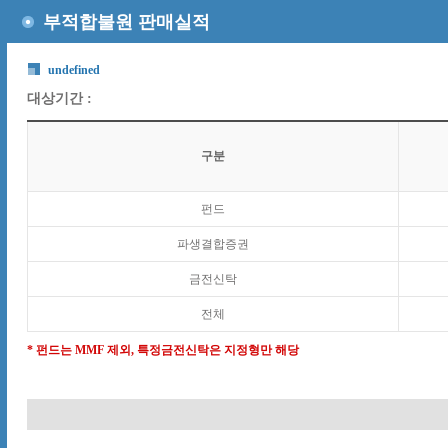
부적합불원 판매실적
undefined
대상기간 :
구분
펀드
파생결합증권
금전신탁
전체
* 펀드는 MMF 제외, 특정금전신탁은 지정형만 해당