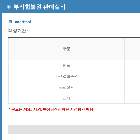
부적합불원 판매실적
undefined
대상기간 :
구분
펀드
파생결합증권
금전신탁
전체
* 펀드는 MMF 제외, 특정금전신탁은 지정형만 해당