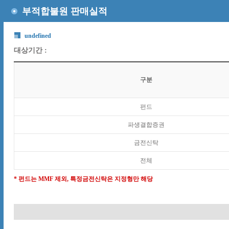
부적합불원 판매실적
undefined
대상기간 :
구분
펀드
파생결합증권
금전신탁
전체
* 펀드는 MMF 제외, 특정금전신탁은 지정형만 해당