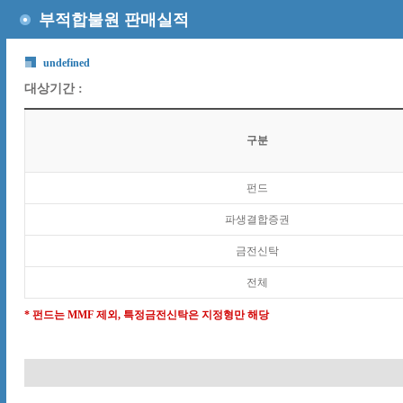
부적합불원 판매실적
undefined
대상기간 :
구분
펀드
파생결합증권
금전신탁
전체
* 펀드는 MMF 제외, 특정금전신탁은 지정형만 해당