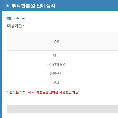
부적합불원 판매실적
undefined
대상기간 :
구분
펀드
파생결합증권
금전신탁
전체
* 펀드는 MMF 제외, 특정금전신탁은 지정형만 해당