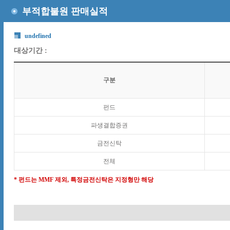
부적합불원 판매실적
undefined
대상기간 :
구분
펀드
파생결합증권
금전신탁
전체
* 펀드는 MMF 제외, 특정금전신탁은 지정형만 해당