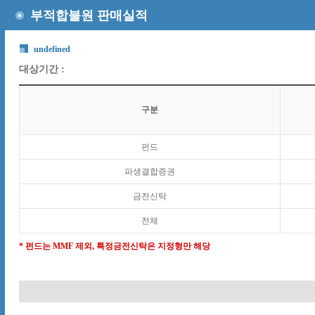
부적합불원 판매실적
undefined
대상기간 :
구분
펀드
파생결합증권
금전신탁
전체
* 펀드는 MMF 제외, 특정금전신탁은 지정형만 해당