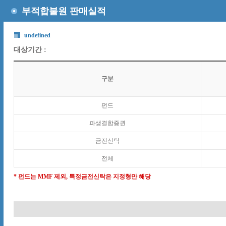
부적합불원 판매실적
undefined
대상기간 :
구분
펀드
파생결합증권
금전신탁
전체
* 펀드는 MMF 제외, 특정금전신탁은 지정형만 해당