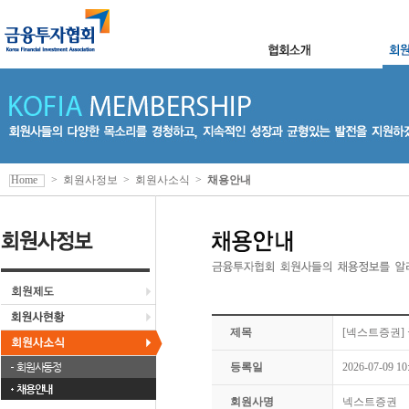
Home
>
회원사정보
>
회원사소식
>
채용안내
제목
[넥스트증권]
회원사동정
등록일
2026-07-09 10
채용안내
회원사명
넥스트증권