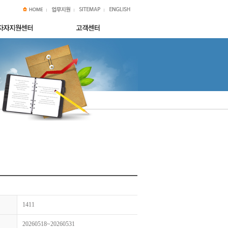
1411
20260518~20260531