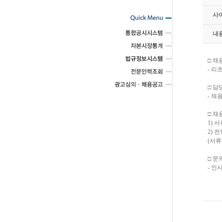
사
내
□ 채
- 리
□ 
- 채
□ 채
1) 서류
2) 
(서류
□ 문
- 인사