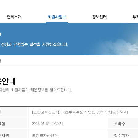
내
목
[코람코자산신탁] 리츠투자부문 사업팀 경력직 채용 (~5/31)
록일
2026-05-18 11:39:54
조회수
원사명
코람코자산신탁
접수기간