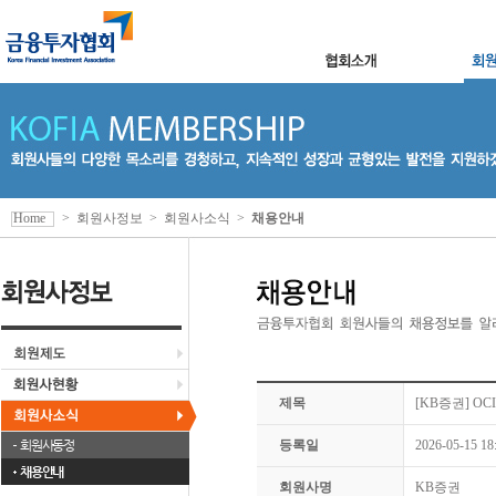
Home
>
회원사정보
>
회원사소식
>
채용안내
제목
[KB증권] O
회원사동정
등록일
2026-05-15 18
채용안내
회원사명
KB증권