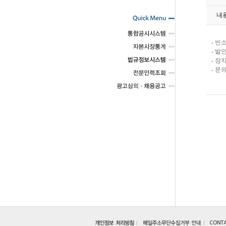
내
- 빈
- 발인
- 장
- 문의