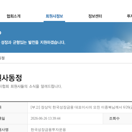
동정
목
[부고] 장상익 한국성장금융 대표이사의 모친 이종복님께서 6/26
록일
2026-06-26 13:39:44
조회수
원사명
한국성장금융투자운용