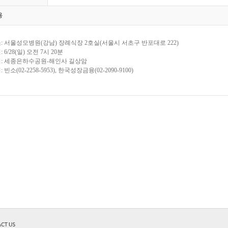
용
소: 서울성모병원(강남) 장례식장 2호실(서울시 서초구 반포대로 222)
: 6/28(일) 오전 7시 20분
지: 세종은하수공원-해인사 길상암
: 빈소(02-2258-5953), 한국성장금융(02-2090-9100)