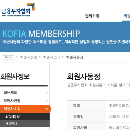
Home
>
회원사정보
>
회원사소식
>
회원사동정
제목
[KB펀드파트
회원사동정
등록일
2026-06-02 09
채용안내
회원사명
케이비펀드파