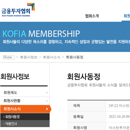
Home
>
회원사정보
>
회원사소식
>
회원사동정
제목
[부고] 마스
회원사동정
등록일
2025-10-20 09
채용안내
회원사명
마스턴투자운