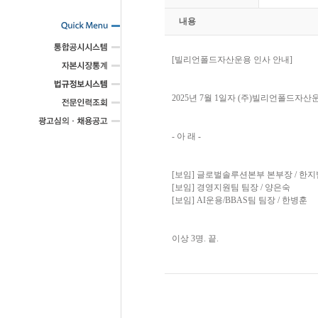
내용
[빌리언폴드자산운용 인사 안내]
2025년 7월 1일자 (주)빌리언폴드자
- 아 래 -
[보임] 글로벌솔루션본부 본부장 / 한지
[보임] 경영지원팀 팀장 / 양은숙
[보임] AI운용/BBAS팀 팀장 / 한병훈
이상 3명. 끝.