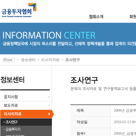
Home
>
정보센터
>
리서치자료
>
조사연구
제목
2009년 금
조사연구
작성일
2010-01-13 00
금융투자지
첨부1
2009년_금융