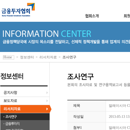
Home
>
정보센터
>
리서치자료
>
조사연구
제목
말레이시아 C
조사연구
작성일
2013-05-13 13
금융투자지
첨부1
말레이시아 CI