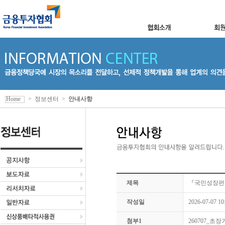
Home
>
정보센터
>
안내사항
제목
『국민성장펀
작성일
2026-07-07 10
첨부1
260707_초