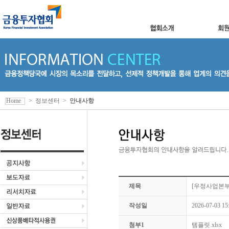
Home
>
정보센터
>
안내사항
제목
[우정사업본부]
작성일
2026-07-03 15
첨부1
템플릿.xlsx