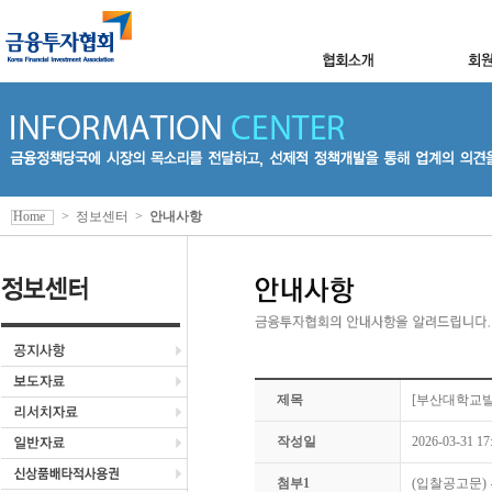
Home
>
정보센터
>
안내사항
제목
[부산대학교발
작성일
2026-03-31 17
첨부1
(입찰공고문) 