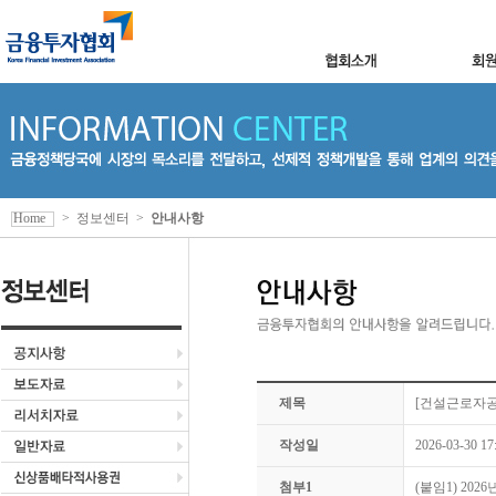
Home
>
정보센터
>
안내사항
제목
[건설근로자공
작성일
2026-03-30 17
첨부1
(붙임1) 20