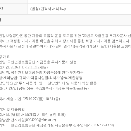
부2
(별첨) 견적서 서식.hwp
용
강보험공단은 공단 자금의 효율적 운용 도모를 위한 ’26년도 자금운용 투자자문사 선
적이고 적정한 거래가격을 확인을 위해 시장조사를 통한 적정 거래가격을 검토하고자 
 투자자문사 선정과 관련하여 아래와 같이 견적서(용역원가계산서 포함) 제출을 요청
선정 개요
업명: 국민건강보험공단 자금운용 투자자문사 선정
간: 2026.1.1.~12.31.(12개월)
업범위: 국민건강보험공단의 자금운용에 관한 투자자문
찰·계약방법: 규격·가격동시입찰/최저가/총액/제한경쟁
인력 요건: 투자자문역 1명 … 전담인력제 및 자문사 역량 활용
3일(5시간/일) 공단 상근, 주2일(수시) 비상근 자문(E-mail 등)
적서 제출 기간: ’25.10.27.(월)~10.31.(금)
문의처 및 제출방법
서식: [별첨] 서식(제출 시 직인 날인 요청)
법: 전자메일(0004200@nhis.or.kr)
처: 국민건강보험공단 재정관리실 자금운용부 김주연 대리(033-736-1379)