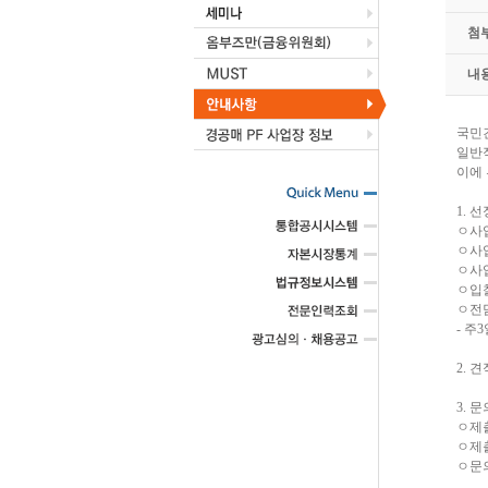
첨
내
국민건
일반
이에
1. 
ㅇ사
ㅇ사업기
ㅇ사
ㅇ입
ㅇ전담
- 주
2. 견
3. 
ㅇ제출
ㅇ제출방
ㅇ문의