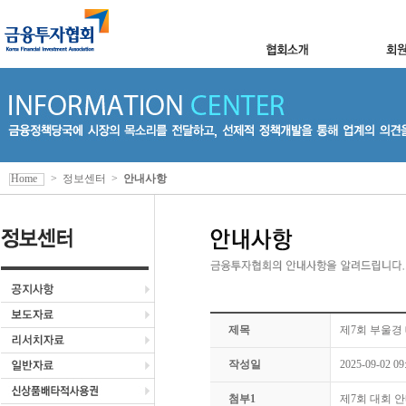
Home
>
정보센터
>
안내사항
제목
제7회 부울경
작성일
2025-09-02 09
첨부1
제7회 대회 안내