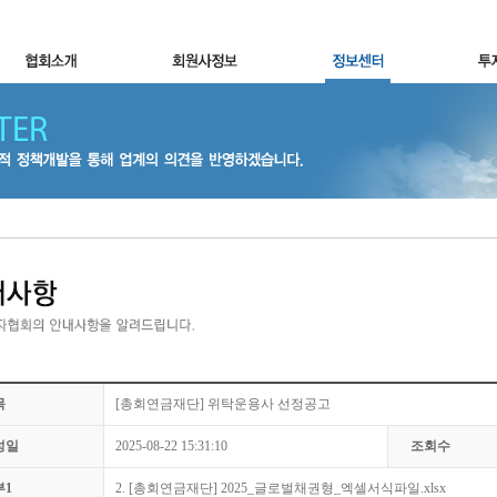
목
[총회연금재단] 위탁운용사 선정공고
성일
2025-08-22 15:31:10
조회수
부1
2. [총회연금재단] 2025_글로벌채권형_엑셀서식파일.xlsx