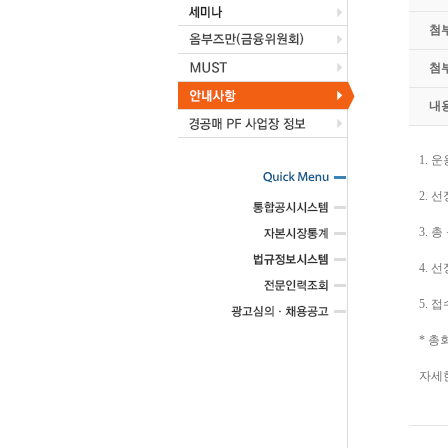
첨
첨
내
1. 
2. 
3. 
4. 
5. 접
* 총회
자세