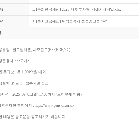
부2
3. [총회연금재단] 2025_대체투자형_엑셀서식파일.xlsx
부3
1. [총회연금재단] 위탁운용사 선정공고문.hwp
용
운용유형 : 글로벌채권, 사모펀드(PEF,PDF,VC)
선정운용사 수 : O개사
총 운용규모 : 총 1,000억원 내외
선정절차 및 일정 : 첨부파일 참조
수마감 : 2025. 09. 01.(월) 17:00까지 (도착분에 한함)
연금재단 홈페이지 : https://www.pension.or.kr/
한 내용은 공고문을 참고하시기 바랍니다.