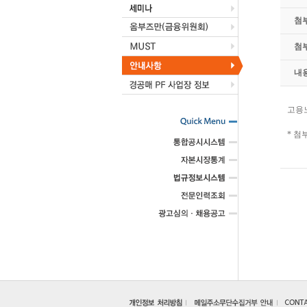
첨
첨
내
고용
* 첨