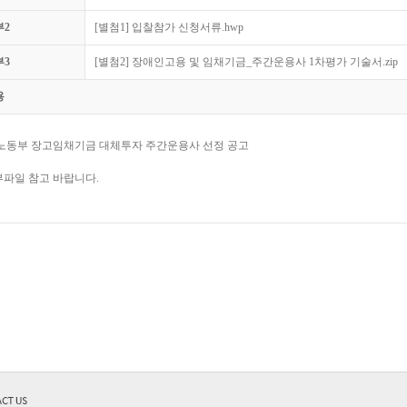
부2
[별첨1] 입찰참가 신청서류.hwp
부3
[별첨2] 장애인고용 및 임채기금_주간운용사 1차평가 기술서.zip
용
노동부 장고임채기금 대체투자 주간운용사 선정 공고
부파일 참고 바랍니다.