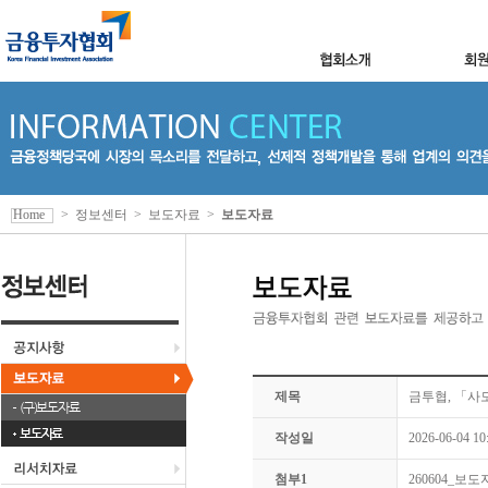
Home
>
정보센터
>
보도자료
>
보도자료
제목
금투협, 「사
(구)보도자료
보도자료
작성일
2026-06-04 10
첨부1
260604_보