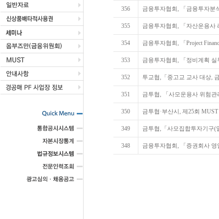
356
금융투자협회, 「금융투자분석
355
금융투자협회, 「자산운용사 
354
금융투자협회, 「Project Fina
353
금융투자협회, 「정비계획 실무
352
투교협,「중고교 교사 대상,
351
금투협, 「사모운용사 위험관
350
금투협·부산시, 제25회 MUS
349
금투협,「사모집합투자기구(일
348
금융투자협회, 「증권회사 영