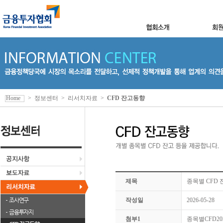
Home
>
정보센터
>
리서치자료
>
CFD 잔고동향
제목
종목별 CFD 잔
조사연구
작성일
2026-05-28
금융투자지
첨부1
종목별CFD2026