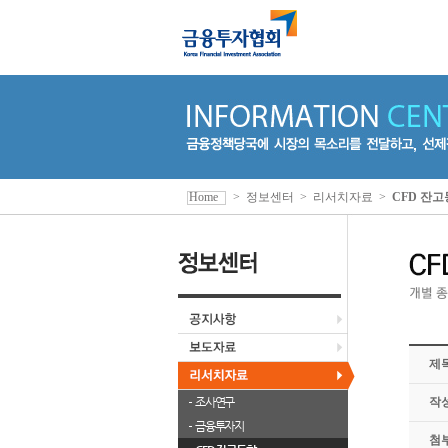
Home
>
정보센터
>
리서치자료
>
CFD 잔
제
조사연구
작
금융투자지
첨