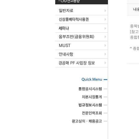
CFD 잔고동향
내
종목별
[참고
종합
* 종합