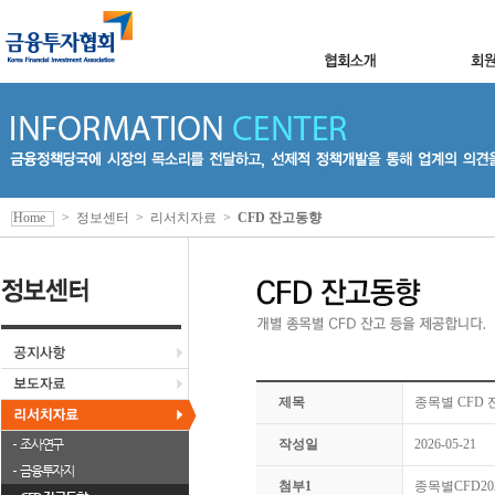
Home
>
정보센터
>
리서치자료
>
CFD 잔고동향
제목
종목별 CFD 잔
조사연구
작성일
2026-05-21
금융투자지
첨부1
종목별CFD2026