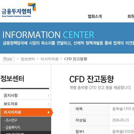
Home
>
정보센터
>
리서치자료
>
CFD 잔고동향
제목
종목별 CFD 잔
조사연구
작성일
2026-05-15
금융투자지
첨부1
종목별CFD2026