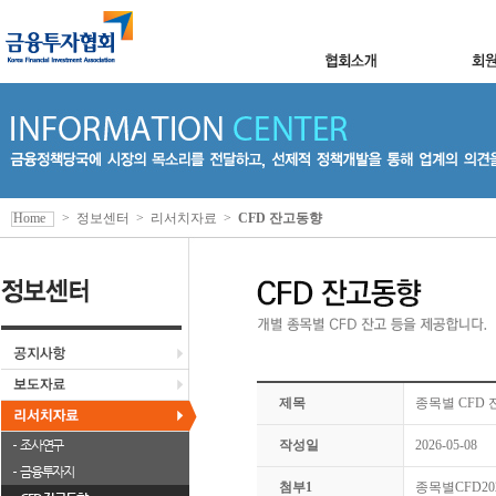
Home
>
정보센터
>
리서치자료
>
CFD 잔고동향
제목
종목별 CFD 잔
조사연구
작성일
2026-05-08
금융투자지
첨부1
종목별CFD2026