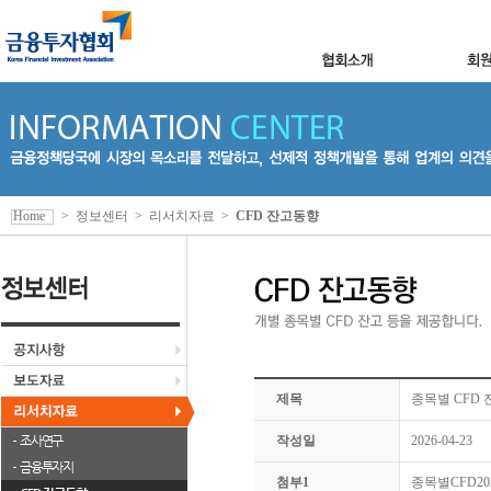
Home
>
정보센터
>
리서치자료
>
CFD 잔고동향
제목
종목별 CFD 잔
조사연구
작성일
2026-04-23
금융투자지
첨부1
종목별CFD2026