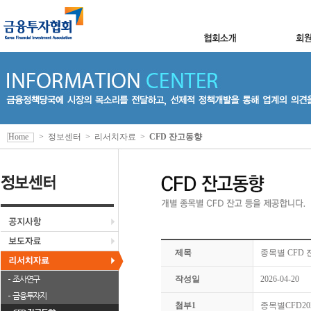
Home
>
정보센터
>
리서치자료
>
CFD 잔고동향
제목
종목별 CFD 잔
조사연구
작성일
2026-04-20
금융투자지
첨부1
종목별CFD2026