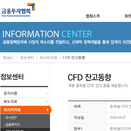
Home
>
정보센터
>
리서치자료
>
CFD 잔고동향
제목
종목별 CFD 잔
조사연구
작성일
2026-04-07
금융투자지
첨부1
종목별CFD2026