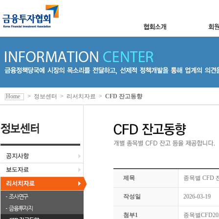
Home
>
정보센터
>
리서치자료
>
CFD 잔고동향
제목
종목별 CFD 잔
조사연구
작성일
2026-03-19
금융투자지
첨부1
종목별CFD2026