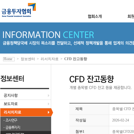
Home
>
정보센터
>
리서치자료
>
CFD 잔고동향
제목
종목별 CFD 잔
조사연구
작성일
2026-02-24
금융투자지
첨부1
종목별CFD2026