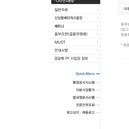
CFD 잔고동향
내
종목별
[참고
종합
* 종합