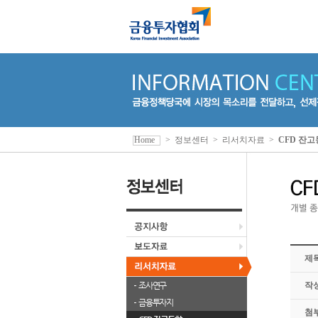
Home
>
정보센터
>
리서치자료
>
CFD 잔
제
조사연구
작
금융투자지
첨