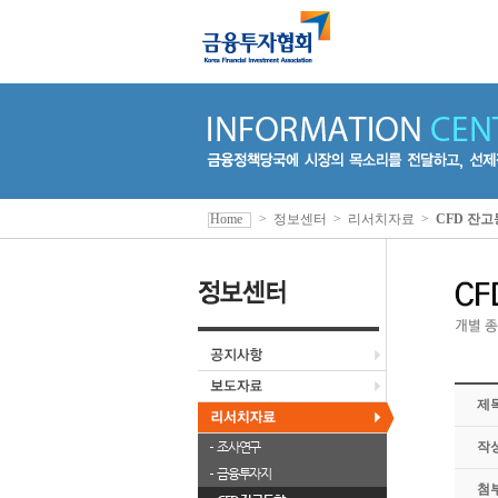
Home
>
정보센터
>
리서치자료
>
CFD 잔
제
조사연구
작
금융투자지
첨