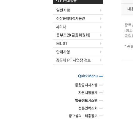
CFD 잔고동향
내
종목별
[참고
종합
* 종합